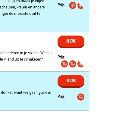
 de slag en maak je eigen
Prijs
schelpen, kralen en andere
ger de mooiste ooit te
KIJK
e anderen in je vizier... Weet jij
Prijs
e vijand uit te schakelen?
KIJK
et donker, want we gaan glow in
Prijs