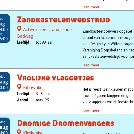
lees meer
Zandkastelenwedstrijd
ag
aug
Activiteitenstrand, einde
Locatie
4:00
Zandkasteelbouwers opgelet! 
ot
Badweg
strand van Schiermonnikoog o
6:00
Leeftijd
tot 99 jaar
zandfestijn. Lytje Willem orga
Vereniging Dorpsbelang en he
zandkastelenwedstrijd voor jo
lees meer
Vrolijke vlaggetjes
dag
 aug
Kittiwake
Locatie
0:00
Het is feest! Zelf kleuren met p
Leeftijd
3 - 8 jaar
mooie figuren knippen en gems
Aantal
max. 25
vol vlaggetjes wordt feestachti
lees meer
Dromige Dromenvangers
dag
 aug
Kittiwake
Locatie
4:00