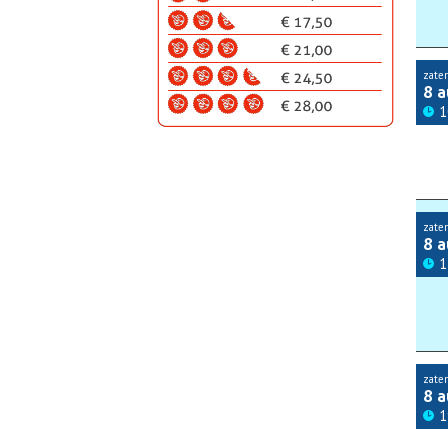
zate
8 
1
zate
8 
1
zate
8 
1