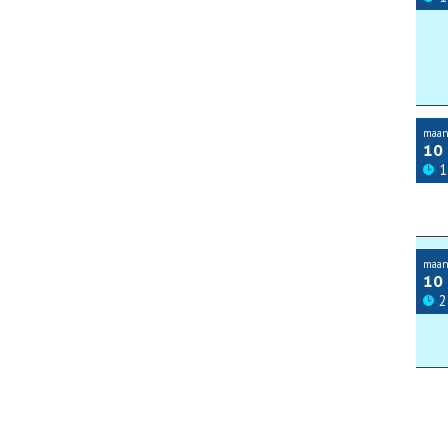
maan
10
1
maan
10
2