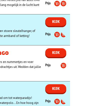
Prijs
 lang mogelijk in de lucht kunt
KIJK
en stoere sleutelhanger, of
Prijs
te armband of ketting!
ngo
KIJK
tjes en nummertjes en voer
Prijs
rachtjes uit. Wedden dat jullie
KIJK
ad om tot waterparadijs!
Prijs
waterpolo... En hoe hoog zijn