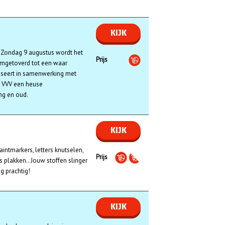
KIJK
Zondag 9 augustus wordt het
Prijs
mgetoverd tot een waar
niseert in samenwerking met
t VVV een heuse
ng en oud.
KIJK
aintmarkers, letters knutselen,
Prijs
 plakken.. Jouw stoffen slinger
g prachtig!
KIJK