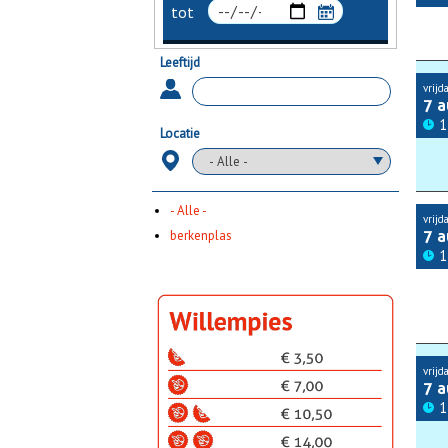
Leeftijd
vrijd
7 
1
Locatie
- Alle -
vrijd
berkenplas
7 
1
vrijd
7 
1