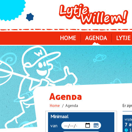
Skip
to
main
navigation
HOME
AGENDA
LYTJE
Agenda
Kruimelpad
Home
Agenda
Er zi
Minimaal
vrijd
7 
1