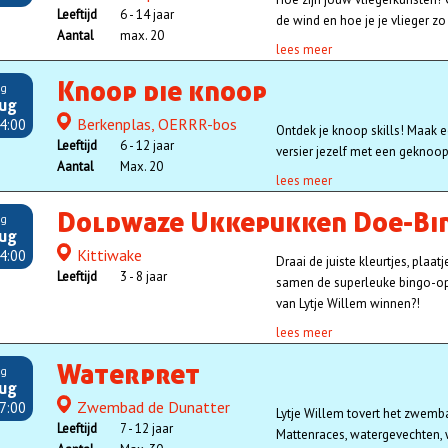
Leeftijd
6 - 14 jaar
de wind en hoe je je vlieger zo
Aantal
max. 20
lees meer
Knoop die knoop
ag
aug
Berkenplas, OERRR-bos
Locatie
4:00
Ontdek je knoop skills! Maak e
Leeftijd
6 - 12 jaar
versier jezelf met een geknoop
Aantal
Max. 20
lees meer
Doldwaze Ukkepukken Doe-Bi
ag
aug
Kittiwake
Locatie
4:00
Draai de juiste kleurtjes, plaa
Leeftijd
3 - 8 jaar
samen de superleuke bingo-opd
van Lytje Willem winnen?!
lees meer
Waterpret
ag
aug
Zwembad de Dunatter
Locatie
7:00
Lytje Willem tovert het zwemb
Leeftijd
7 - 12 jaar
Mattenraces, watergevechten, 