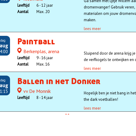
Ga samen met Lytje Willem aan
Leeftijd
6 - 12 jaar
dromenvanger! Gebruik veren, 
Aantal
Max. 20
materialen om jouw dromenvan
maken.
lees meer
Paintball
dag
 aug
Berkenplas, arena
Locatie
4:00
Sluipend door de arena krijg je d
Leeftijd
9 - 16 jaar
de verfkogels te ontwijken en d
Aantal
Max. 16
lees meer
Ballen in het Donker
dag
 aug
vv De Monnik
Locatie
1:15
Hopelijk ben je niet bang in h
Leeftijd
8 - 14 jaar
the dark voetballen!
lees meer