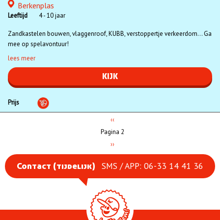
Berkenplas
Locatie
Leeftijd
4 - 10 jaar
Zandkastelen bouwen, vlaggenroof, KUBB, verstoppertje verkeerdom... Ga
mee op spelavontuur!
lees meer
KIJK
Prijs
Vorige
‹‹
Paginatie
pagina
Pagina 2
Volgende
››
pagina
SMS / APP: 06-33 14 41 36
Contact (tijdelijk)