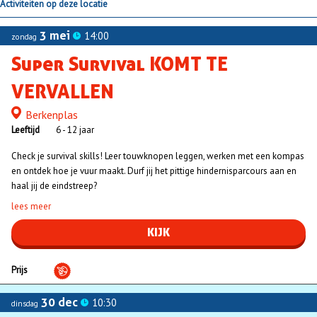
Activiteiten op deze locatie
3 mei
14:00
zondag
Super Survival KOMT TE
VERVALLEN
Berkenplas
Locatie
Leeftijd
6 - 12 jaar
Check je survival skills! Leer touwknopen leggen, werken met een kompas
en ontdek hoe je vuur maakt. Durf jij het pittige hindernisparcours aan en
haal jij de eindstreep?
lees meer
KIJK
Prijs
30 dec
10:30
dinsdag