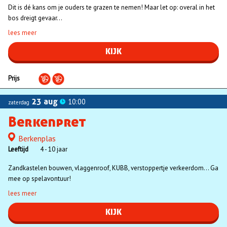
Dit is dé kans om je ouders te grazen te nemen! Maar let op: overal in het
bos dreigt gevaar...
lees meer
KIJK
Prijs
23 aug
10:00
zaterdag
Berkenpret
Berkenplas
Locatie
Leeftijd
4 - 10 jaar
Zandkastelen bouwen, vlaggenroof, KUBB, verstoppertje verkeerdom... Ga
mee op spelavontuur!
lees meer
KIJK