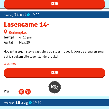
KIJK
21 okt
19:00
dinsdag
Lasergame 14-
Berkenplas
Locatie
Leeftijd
6 - 13 jaar
Aantal
Max. 20
Hou je lasergun stevig vast, sluip zo stoer mogelijk door de arena en zorg
dat je stiekem alle tegenstanders raakt!
lees meer
KIJK
VOL
Prijs
18 aug
19:30
maandag