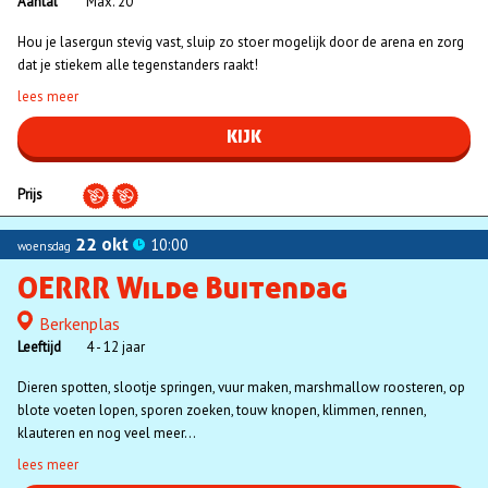
Aantal
Max. 20
Hou je lasergun stevig vast, sluip zo stoer mogelijk door de arena en zorg
dat je stiekem alle tegenstanders raakt!
lees meer
KIJK
Prijs
22 okt
10:00
woensdag
OERRR Wilde Buitendag
Berkenplas
Locatie
Leeftijd
4 - 12 jaar
Dieren spotten, slootje springen, vuur maken, marshmallow roosteren, op
blote voeten lopen, sporen zoeken, touw knopen, klimmen, rennen,
klauteren en nog veel meer...
lees meer