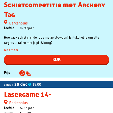
Schietcompetitie met Archery
Tag
Berkenplas
Locatie
Leeftijd
8 - 99 jaar
Hoe vaak schiet jij in de roos met je blowgun? En lukt het je om alle
targets te raken met je pijl&boog?
lees meer
KIJK
Prijs
28 dec
19:00
zondag
Lasergame 14-
Berkenplas
Locatie
Leeftijd
6 - 13 jaar