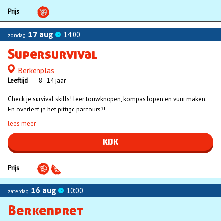
Prijs
17 aug
14:00
zondag
Supersurvival
Berkenplas
Locatie
Leeftijd
8 - 14 jaar
Check je survival skills! Leer touwknopen, kompas lopen en vuur maken.
En overleef je het pittige parcours?!
lees meer
KIJK
Prijs
16 aug
10:00
zaterdag
Berkenpret