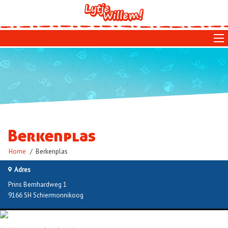
Skip
to
main
navigation
Berkenplas
Kruimelpad
Home
Berkenplas
Adres
Prins Bernhardweg 1
9166 SH Schiermonnikoog