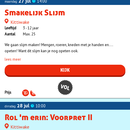
27 jul
14:00
maandag
Smakelijk Slijm
Kittiwake
Locatie
Leeftijd
3 - 12 jaar
Aantal
Max. 25
We gaan slijm maken! Mengen, roeren, kneden met je handen en….
opeten! Want dit slijm kan je nog opeten ook.
lees meer
KIJK
VOL
Prijs
28 jul
10:00
dinsdag
Rol 'm erin: Voorpret II
Kittiwake
Locatie