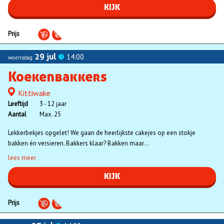
KIJK
Prijs
29 jul
14:00
woensdag
Koekenbakkers
Kittiwake
Locatie
Leeftijd
3 - 12 jaar
Aantal
Max. 25
Lekkerbekjes opgelet! We gaan de heerlijkste cakejes op een stokje
bakken én versieren. Bakkers klaar? Bakken maar...
lees meer
KIJK
Prijs