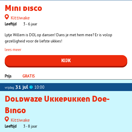
Mini disco
Kittiwake
Locatie
Leeftijd
3 - 6 jaar
Lytje Willem is DOL op dansen! Dans je met hem mee? Er is volop
gezelligheid voor de liefste ukkies!
lees meer
KIJK
Prijs
GRATIS
31 jul
10:00
vrijdag
Doldwaze Ukkepukken Doe-
Bingo
Kittiwake
Locatie
Leeftijd
3 - 8 jaar