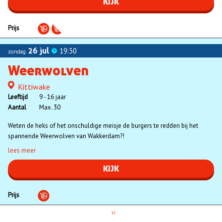
KIJK
Prijs
26 jul
19:30
zondag
Weerwolven
Kittiwake
Locatie
Leeftijd
9 - 16 jaar
Aantal
Max. 30
Weten de heks of het onschuldige meisje de burgers te redden bij het
spannende Weerwolven van Wakkerdam?!
lees meer
KIJK
Prijs
Vorige
‹‹
Paginatie