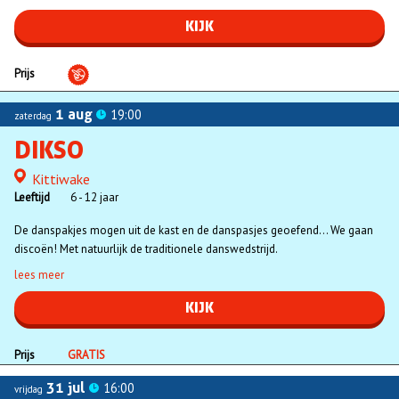
KIJK
Prijs
1 aug
19:00
zaterdag
DIKSO
Kittiwake
Locatie
Leeftijd
6 - 12 jaar
De danspakjes mogen uit de kast en de danspasjes geoefend… We gaan
discoën! Met natuurlijk de traditionele danswedstrijd.
lees meer
KIJK
Prijs
GRATIS
31 jul
16:00
vrijdag