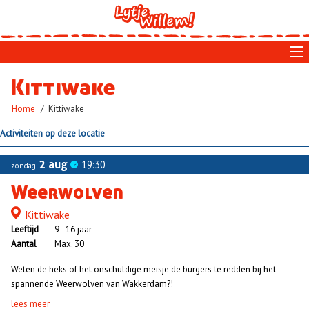
Skip
to
main
navigation
Kittiwake
Kruimelpad
Home
Kittiwake
Activiteiten op deze locatie
2 aug
19:30
zondag
Weerwolven
Kittiwake
Locatie
Leeftijd
9 - 16 jaar
Aantal
Max. 30
Weten de heks of het onschuldige meisje de burgers te redden bij het
spannende Weerwolven van Wakkerdam?!
lees meer