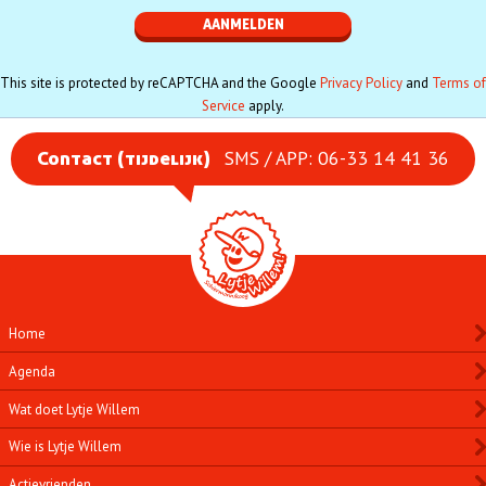
This site is protected by reCAPTCHA and the Google
Privacy Policy
and
Terms of
Service
apply.
SMS / APP: 06-33 14 41 36
Contact (tijdelijk)
Home
Agenda
Wat doet Lytje Willem
Wie is Lytje Willem
Actievrienden