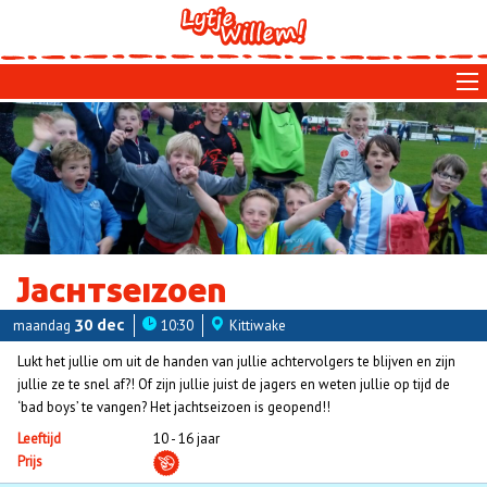
Skip
to
main
navigation
Jachtseizoen
maandag
30 dec
10:30
Kittiwake
Lukt het jullie om uit de handen van jullie achtervolgers te blijven en zijn
jullie ze te snel af?! Of zijn jullie juist de jagers en weten jullie op tijd de
‘bad boys’ te vangen? Het jachtseizoen is geopend!!
Leeftijd
10 - 16 jaar
Prijs