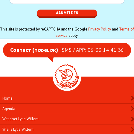
This site is protected by reCAPTCHA and the Google
Privacy Policy
and
Terms of
Service
apply.
SMS / APP: 06-33 14 41 36
Contact (tijdelijk)
Home
Agenda
Wat doet Lytje Willem
Wie is Lytje Willem