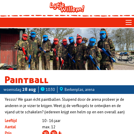
Skip
to
main
navigation
Paintball
woensdag
28 aug
10:30
Berkenplas, arena
Yessss! We gaan écht paintballen. Sluipend door de arena probeer je de
anderen in je vizier te krijgen. Weet jij de verfkogels te ontwijken en de
vijand uit te schakelen? (iedereen krijgt een helm op en een overall aan)
Leeftijd
10 - 16 jaar
Aantal
max. 12
Prijs