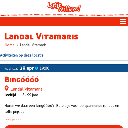
Skip
to
main
navigation
Landal Vitamaris
Kruimelpad
Home
Landal Vitamaris
Activiteiten op deze locatie
29 apr
19:00
woensdag
Bingóóóó
Landal Vitamaris
Locatie
Leeftijd
5 - 99 jaar
Horen we daar een ‘bingóóóó’?! Bereid je voor op spannende rondes en
toffe prijsjes!
lees meer