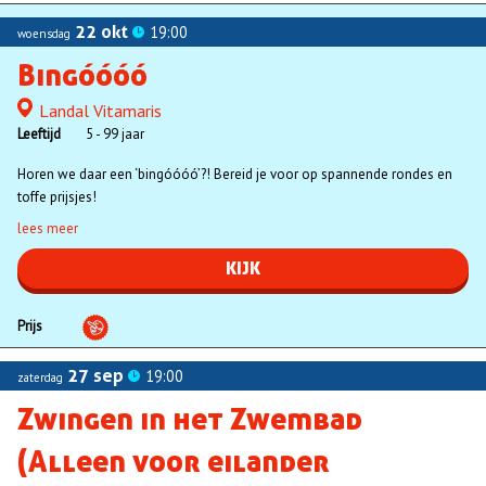
22 okt
19:00
woensdag
Bingóóóó
Landal Vitamaris
Locatie
Leeftijd
5 - 99 jaar
Horen we daar een ‘bingóóóó’?! Bereid je voor op spannende rondes en
toffe prijsjes!
lees meer
KIJK
Prijs
27 sep
19:00
zaterdag
Zwingen in het Zwembad
(Alleen voor eilander