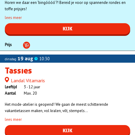
Horen we daar een ‘bingóóóó’?! Bereid je voor op spannende rondes en
toffe prijsjes!
lees meer
KIJK
Prijs
19 aug
10:30
dinsdag
Tassies
Landal Vitamaris
Locatie
Leeftijd
3 - 12 jaar
Aantal
Max. 20
Het mode-atelier is geopend! We gaan de meest schitterende
vakantietassen maken, vol kralen, vilt, stempels...
lees meer
KIJK