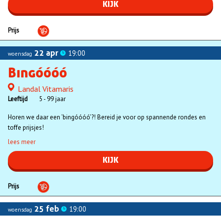
KIJK
Prijs
22 apr
19:00
woensdag
Bingóóóó
Landal Vitamaris
Locatie
Leeftijd
5 - 99 jaar
Horen we daar een ‘bingóóóó’?! Bereid je voor op spannende rondes en
toffe prijsjes!
lees meer
KIJK
Prijs
25 feb
19:00
woensdag