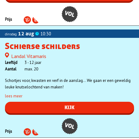
VOL
Prijs
12 aug
10:30
dinsdag
Schierse schilders
Landal Vitamaris
Locatie
Leeftijd
3 - 12 jaar
Aantal
max. 20
Schortjes voor, kwasten en verf in de aanslag… We gaan er een geweldig
leuke knutselochtend van maken!
lees meer
KIJK
VOL
Prijs