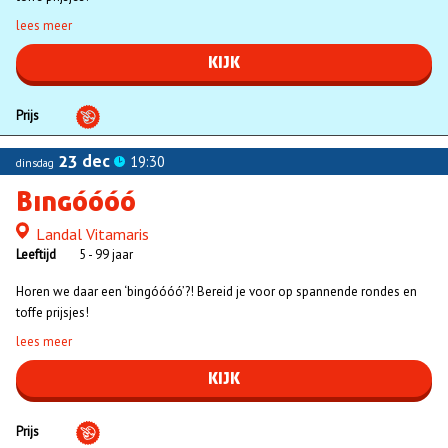
lees meer
KIJK
Prijs
23 dec
19:30
dinsdag
Bingóóóó
Landal Vitamaris
Locatie
Leeftijd
5 - 99 jaar
Horen we daar een ‘bingóóóó’?! Bereid je voor op spannende rondes en
toffe prijsjes!
lees meer
KIJK
Prijs