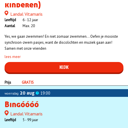
kinderen)
Landal Vitamaris
Locatie
Leeftijd
6 - 12 jaar
Aantal
Max. 20
Yes, we gaan zwemmen! En niet zomaar zwemmen... Oefen je mooiste
synchroon-zwem pasjes, want de discolichten en muziek gaan aan!
Samen met onze vrienden
lees meer
KIJK
Prijs
GRATIS
20 aug
19:00
woensdag
Bingóóóó
Landal Vitamaris
Locatie
Leeftijd
5 - 99 jaar