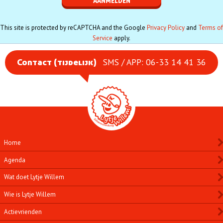
This site is protected by reCAPTCHA and the Google
Privacy Policy
and
Terms of
Service
apply.
SMS / APP: 06-33 14 41 36
Contact (tijdelijk)
Home
Agenda
Wat doet Lytje Willem
Wie is Lytje Willem
Actievrienden