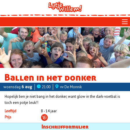
Skip
to
main
navigation
Ballen in het donker
woensdag
6 aug
21:00
vv De Monnik
Hopelijk ben je niet bang in het donker, want glow in the dark-voetbal is
toch een potje leuk!!
Leeftijd
8 - 14 jaar
Prijs
Aanmelden
Inschrijfformulier