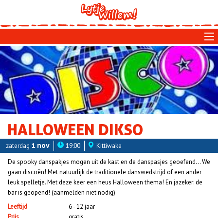
Skip
to
main
navigation
HALLOWEEN DIKSO
zaterdag
1 nov
19:00
Kittiwake
De spooky danspakjes mogen uit de kast en de danspasjes geoefend… We
gaan discoën! Met natuurlijk de traditionele danswedstrijd of een ander
leuk spelletje. Met deze keer een heus Halloween thema! En jazeker: de
bar is geopend! (aanmelden niet nodig)
Leeftijd
6 - 12 jaar
Prijs
gratis