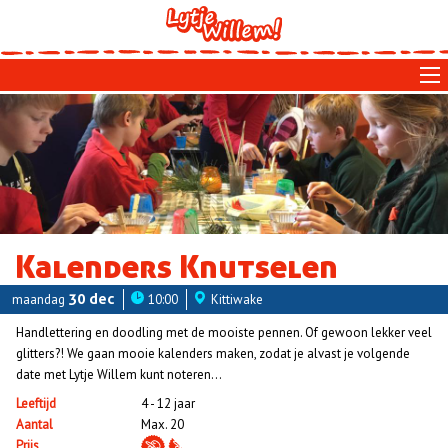
Skip
to
main
navigation
Kalenders Knutselen
maandag
30 dec
10:00
Kittiwake
Handlettering en doodling met de mooiste pennen. Of gewoon lekker veel
glitters?! We gaan mooie kalenders maken, zodat je alvast je volgende
date met Lytje Willem kunt noteren...
Leeftijd
4 - 12 jaar
Aantal
Max. 20
Prijs