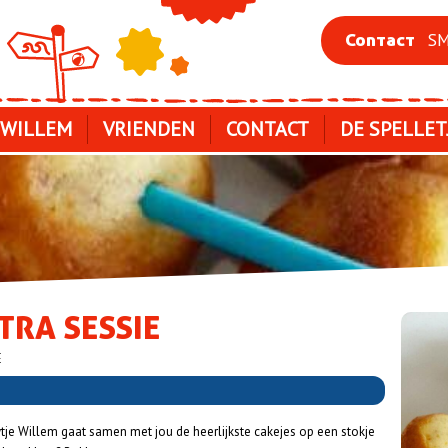
SM
Contact
 WILLEM
VRIENDEN
CONTACT
DE SPELLET
TRA SESSIE
E
ytje Willem gaat samen met jou de heerlijkste cakejes op een stokje