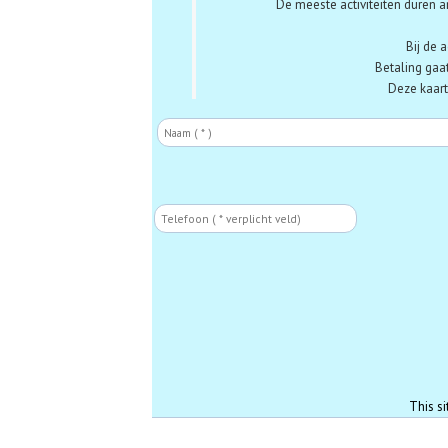
De meeste activiteiten duren a
Bij de 
Betaling gaat
Deze kaarte
Naam
Phone
This s