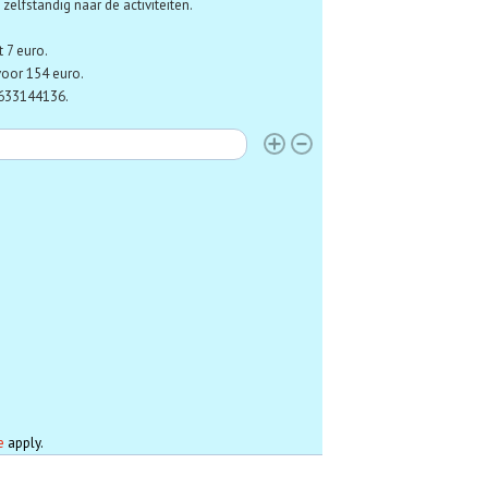
elfstandig naar de activiteiten.
t 7 euro.
voor 154 euro.
 0633144136.
eftijd
e
apply.