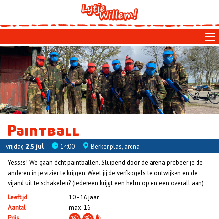
Skip
to
main
navigation
Paintball
vrijdag
25 jul
14:00
Berkenplas, arena
Yessss! We gaan écht paintballen. Sluipend door de arena probeer je de
anderen in je vizier te krijgen. Weet jij de verfkogels te ontwijken en de
vijand uit te schakelen? (iedereen krijgt een helm op en een overall aan)
Leeftijd
10 - 16 jaar
Aantal
max. 16
Prijs