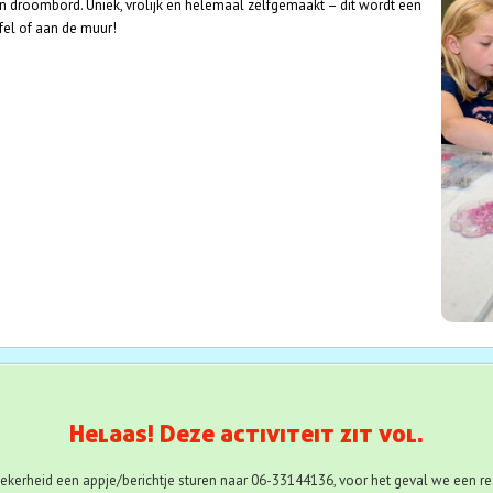
gen droombord. Uniek, vrolijk en helemaal zelfgemaakt – dit wordt een
fel of aan de muur!
ht
Helaas! Deze activiteit zit vol.
zekerheid een appje/berichtje sturen naar 06-33144136, voor het geval we een rese