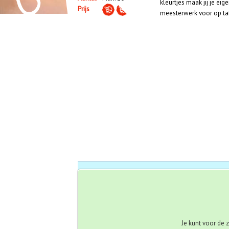
kleurtjes maak jij je ei
Prijs
meesterwerk voor op ta
Aanmelden
Waarschuwingsberic
Je kunt voor de 