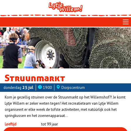
Skip
to
main
navigation
Struunmarkt
donderdag
25 jul
19:00
Dorpscentrum
Kom je gezellig struinen over de Struunmarkt op het Willemshof?! Je komt
Lytje Willem er zeker weten tegen! Het recreatieteam van Lytje Willem
organiseert er elke week de tofste activiteiten, met natúúrlijk ook het
springkussen en het zoenenapparaat...
Leeftijd
tot 99 jaar