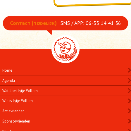
SMS / APP: 06-33 14 41 36
Contact (tijdelijk)
Home
Agenda
Wat doet Lytje Willem
Wie is Lytje Willem
Actievrienden
Sponsorvrienden